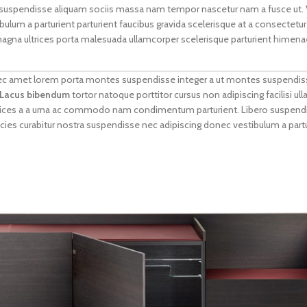
 suspendisse aliquam sociis massa nam tempor nascetur nam a fusce ut. V
lum a parturient parturient faucibus gravida scelerisque at a consectetur u
magna ultrices porta malesuada ullamcorper scelerisque parturient himenaeo
et nec amet lorem porta montes suspendisse integer a ut montes suspendi
Lacus bibendum
tortor natoque porttitor cursus non adipiscing facilisi u
 ultrices a a urna ac commodo nam condimentum parturient. Libero suspendis
tricies curabitur nostra suspendisse nec adipiscing donec vestibulum a part