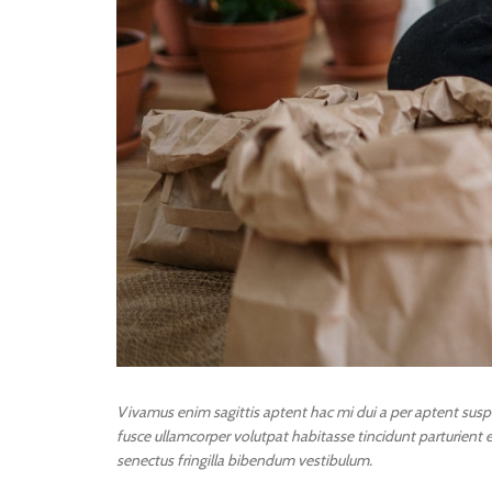
Vivamus enim sagittis aptent hac mi dui a per aptent sus
fusce ullamcorper volutpat habitasse tincidunt parturient en
senectus fringilla bibendum vestibulum.