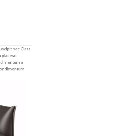
uscipit nec.Class
 placerat
condimentum a
m condimentum