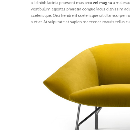
a. Id nibh lacinia praesent mus arcu
vel magna
a malesua
vestibulum egestas pharetra congue lacus dignissim adip
scelerisque. Orci hendrerit scelerisque sit ullamcorper n
a et at. At vulputate at sapien maecenas mauris tellus c