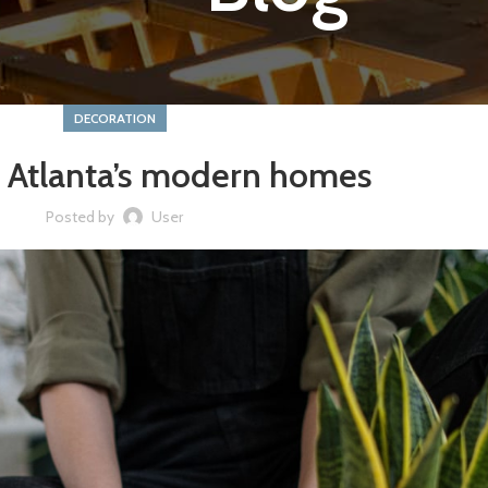
DECORATION
g Atlanta’s modern homes
Posted by
User