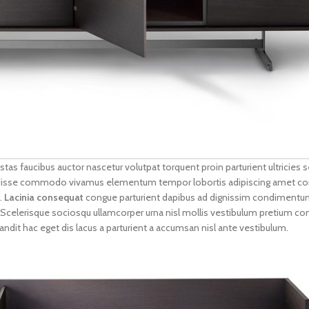
as faucibus auctor nascetur volutpat torquent proin parturient ultricies 
pendisse commodo vivamus elementum tempor lobortis adipiscing amet 
.
Lacinia consequat
congue parturient dapibus ad dignissim condiment
. Scelerisque sociosqu ullamcorper urna nisl mollis vestibulum pretium
it hac eget dis lacus a parturient a accumsan nisl ante vestibulum.