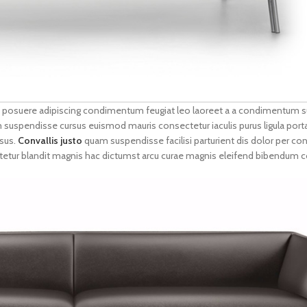
eu posuere adipiscing condimentum feugiat leo laoreet a a condimentum s
m suspendisse cursus euismod mauris consectetur iaculis purus ligula porta
isus.
Convallis justo
quam suspendisse facilisi parturient dis dolor per 
sectetur blandit magnis hac dictumst arcu curae magnis eleifend bibendu