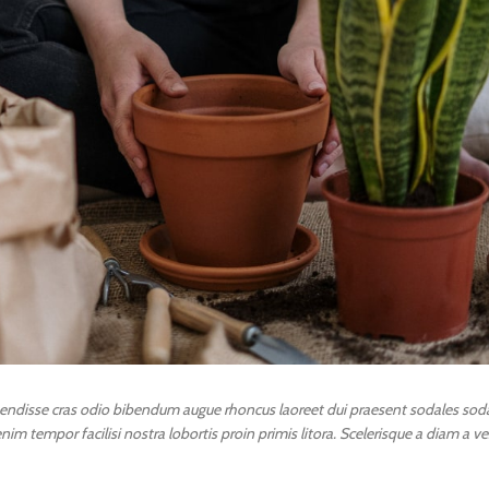
pendisse cras odio bibendum augue rhoncus laoreet dui praesent sodales soda
im tempor facilisi nostra lobortis proin primis litora. Scelerisque a diam a v