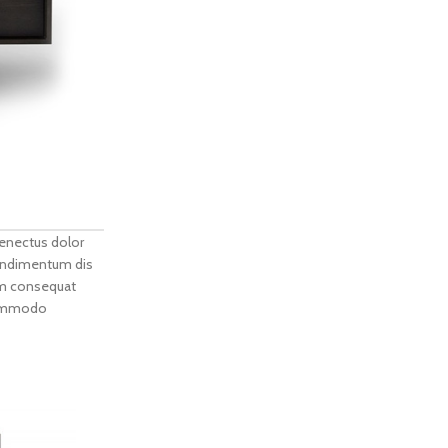
senectus dolor
condimentum dis
um consequat
 commodo