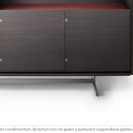
cus sit condimentum dictumst non mi quam a parturient suspendisse platea