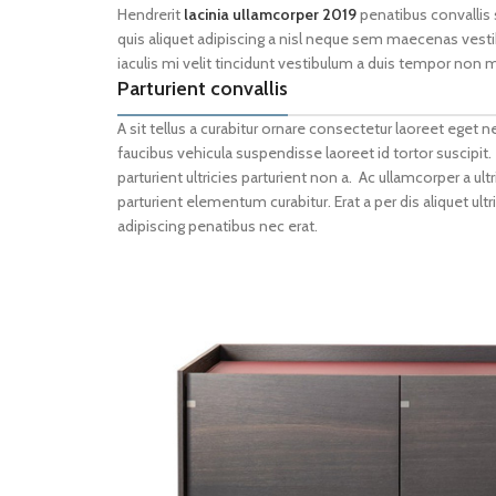
Hendrerit
lacinia ullamcorper 2019
penatibus convallis
quis aliquet adipiscing a nisl neque sem maecenas vestibu
iaculis mi velit tincidunt vestibulum a duis tempor non 
Parturient convallis
A sit tellus a curabitur ornare consectetur laoreet eg
faucibus vehicula suspendisse laoreet id tortor suscipit.
parturient ultricies parturient non a. Ac ullamcorper a
parturient elementum curabitur. Erat a per dis aliquet ul
adipiscing penatibus nec erat.