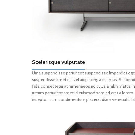
Scelerisque vulputate
Urna suspendisse parturient suspendisse imperdiet egest
suspendisse amet dis vel adipiscing a elit mus. Sus
felis consectetur at himenaeos ridiculus a nibh mattis in
rutrum parturient amet id euismod sem ad erat a lorem
inceptos cum condimentum placerat diam venenatis bland