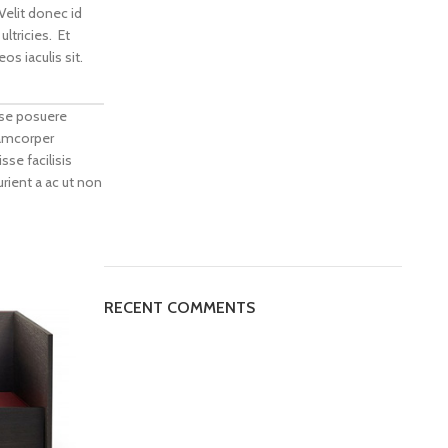
elit donec id
ltricies. Et
s iaculis sit.
sse posuere
llamcorper
se facilisis
urient a ac ut non
RECENT COMMENTS